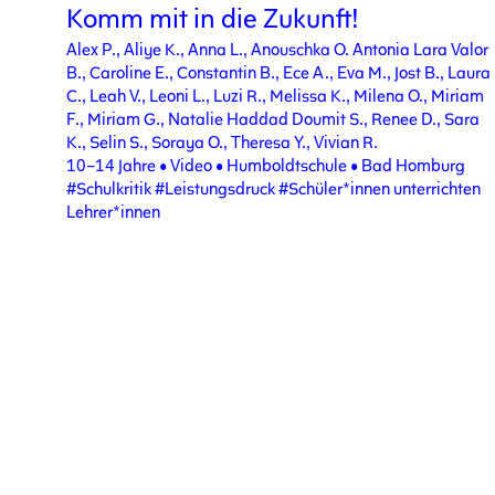
Komm mit in die Zukunft!
Alex P., Aliye K., Anna L., Anouschka O. Antonia Lara Valor
B., Caroline E., Constantin B., Ece A., Eva M., Jost B., Laura
C., Leah V., Leoni L., Luzi R., Melissa K., Milena O., Miriam
F., Miriam G., Natalie Haddad Doumit S., Renee D., Sara
K., Selin S., Soraya O., Theresa Y., Vivian R.
10–14 Jahre
•
Video
•
Humboldtschule
•
Bad Homburg
#Schulkritik
#Leistungsdruck
#Schüler*innen unterrichten
Lehrer*innen