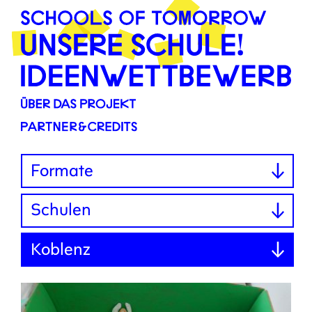
Altersgruppen
Formate
Schulen
Koblenz