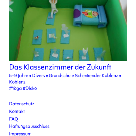
Das Klassenzimmer der Zukunft
5–9 Jahre
•
Divers
•
Grundschule Schenkender Koblenz
•
Koblenz
#Yoga
#Disko
Datenschutz
Kontakt
FAQ
Haftungsausschluss
Impressum