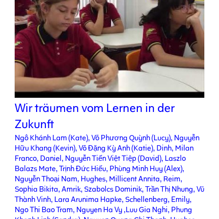
Wir träumen vom Lernen in der
Zukunft
Ngô Khánh Lam (Kate), Võ Phương Quỳnh (Lucy), Nguyễn
Hữu Khang (Kevin), Võ Đặng Kỳ Anh (Katie), Dinh, Milan
Franco, Daniel, Nguyễn Tiến Việt Tiệp (David), Laszlo
Balazs Mate, Trịnh Đức Hiếu, Phùng Minh Huy (Alex),
Nguyễn Thoại Nam, Hughes, Millicent Annita, Reim,
Sophia Bikita, Amrik, Szabolcs Dominik, Trần Thị Nhung, Vũ
Thành Vinh, Lara Arunima Hapke, Schellenberg, Emily,
Ngo Thi Bao Tram, Nguyen Ha Vy ,Luu Gia Nghi, Phung